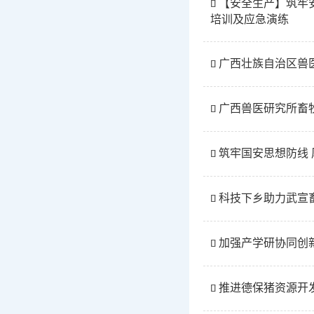
【安全生产】筑牢安

培训及应急演练
广西壮族自治区兽

广西兽医研究所畜

筑牢国安思想防线 

科技下乡助力武宣

加强产学研协同创

推进德保猪资源开
